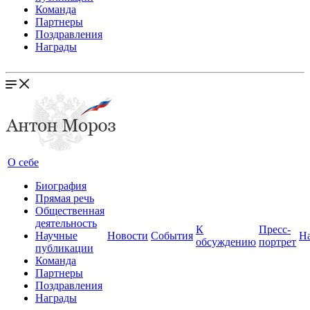
Команда
Партнеры
Поздравления
Награды
О себе
Биография
Прямая речь
Общественная
деятельность
К
Пресс-
Научные
Новости
События
Н
обсуждению
портрет
публикации
Команда
Партнеры
Поздравления
Награды