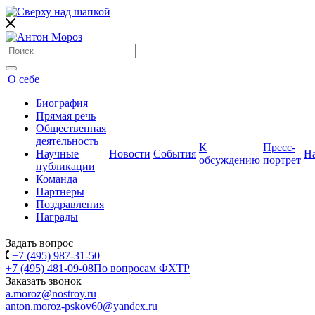
О себе
Биография
Прямая речь
Общественная
деятельность
К
Пресс-
Научные
Новости
События
Н
обсуждению
портрет
публикации
Команда
Партнеры
Поздравления
Награды
Задать вопрос
+7 (495) 987-31-50
+7 (495) 481-09-08
По вопросам ФХТР
Заказать звонок
a.moroz@nostroy.ru
anton.moroz-pskov60@yandex.ru