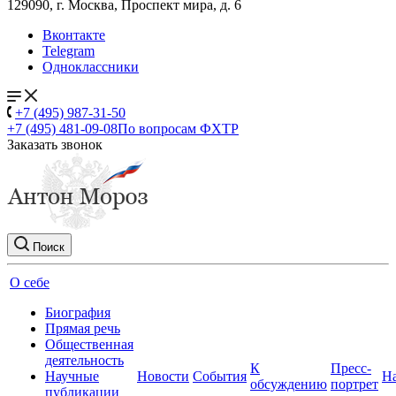
129090, г. Москва, Проспект мира, д. 6
Вконтакте
Telegram
Одноклассники
+7 (495) 987-31-50
+7 (495) 481-09-08
По вопросам ФХТР
Заказать звонок
Поиск
О себе
Биография
Прямая речь
Общественная
деятельность
К
Пресс-
Научные
Новости
События
Н
обсуждению
портрет
публикации