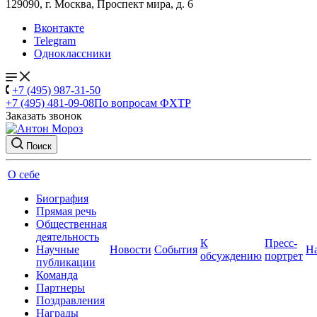
129090, г. Москва, Проспект мира, д. 6
Вконтакте
Telegram
Одноклассники
+7 (495) 987-31-50
+7 (495) 481-09-08
По вопросам ФХТР
Заказать звонок
Поиск
О себе
Биография
Прямая речь
Общественная
деятельность
К
Пресс-
Научные
Новости
События
Н
обсуждению
портрет
публикации
Команда
Партнеры
Поздравления
Награды