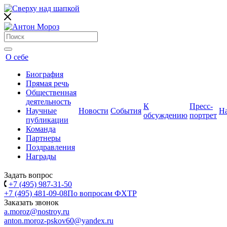
О себе
Биография
Прямая речь
Общественная
деятельность
К
Пресс-
Научные
Новости
События
Н
обсуждению
портрет
публикации
Команда
Партнеры
Поздравления
Награды
Задать вопрос
+7 (495) 987-31-50
+7 (495) 481-09-08
По вопросам ФХТР
Заказать звонок
a.moroz@nostroy.ru
anton.moroz-pskov60@yandex.ru