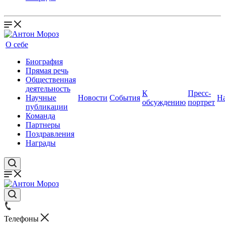
О себе
Биография
Прямая речь
Общественная
деятельность
К
Пресс-
Научные
Новости
События
Н
обсуждению
портрет
публикации
Команда
Партнеры
Поздравления
Награды
Телефоны