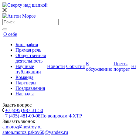
О себе
Биография
Прямая речь
Общественная
деятельность
К
Пресс-
Научные
Новости
События
Н
обсуждению
портрет
публикации
Команда
Партнеры
Поздравления
Награды
Задать вопрос
+7 (495) 987-31-50
+7 (495) 481-09-08
По вопросам ФХТР
Заказать звонок
a.moroz@nostroy.ru
anton.moroz-pskov60@yandex.ru