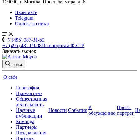
129090, г. Москва, Проспект мира, д. 6
Вконтакте
Telegram
Одноклассники
+7 (495) 987-31-50
+7 (495) 481-09-08
По вопросам ФХТР
Заказать звонок
Поиск
О себе
Биография
Прямая речь
Общественная
деятельность
К
Пресс-
Научные
Новости
События
Н
обсуждению
портрет
публикации
Команда
Партнеры
Поздравления
Награды