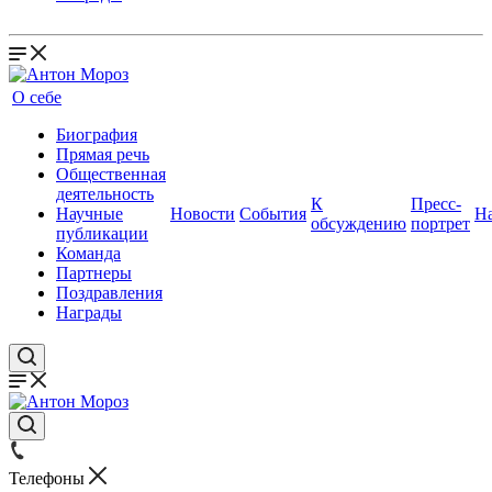
О себе
Биография
Прямая речь
Общественная
деятельность
К
Пресс-
Научные
Новости
События
Н
обсуждению
портрет
публикации
Команда
Партнеры
Поздравления
Награды
Телефоны