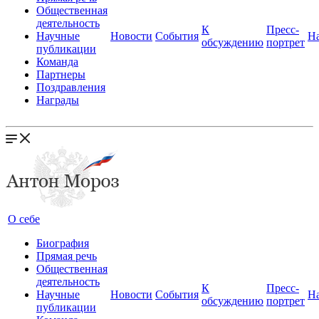
Общественная
деятельность
К
Пресс-
Научные
Новости
События
Н
обсуждению
портрет
публикации
Команда
Партнеры
Поздравления
Награды
О себе
Биография
Прямая речь
Общественная
деятельность
К
Пресс-
Научные
Новости
События
Н
обсуждению
портрет
публикации