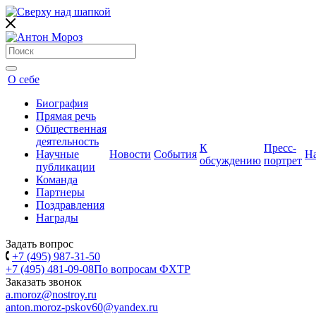
О себе
Биография
Прямая речь
Общественная
деятельность
К
Пресс-
Научные
Новости
События
Н
обсуждению
портрет
публикации
Команда
Партнеры
Поздравления
Награды
Задать вопрос
+7 (495) 987-31-50
+7 (495) 481-09-08
По вопросам ФХТР
Заказать звонок
a.moroz@nostroy.ru
anton.moroz-pskov60@yandex.ru