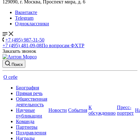
129090, г. Москва, Проспект мира, д. 6
Вконтакте
Telegram
Одноклассники
+7 (495) 987-31-50
+7 (495) 481-09-08
По вопросам ФХТР
Заказать звонок
Поиск
О себе
Биография
Прямая речь
Общественная
деятельность
К
Пресс-
Научные
Новости
События
Н
обсуждению
портрет
публикации
Команда
Партнеры
Поздравления
Награды