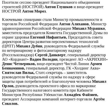
Посетили сессию президент Национального объединения
строителей (НОСТРОЙ)
Антон Глушков
и вице-президент
НОСТРОЙ
Антон Мороз
.
Ключевыми спикерами стали Министр промышленности и
торговли Российской Федерации
Антон Алиханов
, Министр
здравоохранения Российской Федерации
Михаил Мурашко
,
заместитель председателя Комитета Государственной Думы по
охране здоровья
Евгений Нифантьев,
Председатель совета
директоров Центра развития перспективных технологий
(ЦРПТ)
Михаил Дубин
, руководитель Федеральной службы
по ветеринарному и фитосанитарному надзору
(Россельхознадзор)
Сергей Данкверт
, генеральный директор
АО «Кордиант»
Вадим Володин
, президент АО «АКРИХИН»
Денис Четвериков,
вице-президент Чистой Линии
Армен
Бениаминов,
генеральный директор, ГК «Холдинг Аква»
Святослав Вильк,
Статс-секретарь – заместитель
руководителя Федеральной службы по надзору в сфере
защиты прав потребителей и благополучия человека
Михаил
Орлов,
руководитель проектного офиса по маркировке
Государственного налогового комитета при Кабинете
Министров Республики Узбекистан
Ахмадбек Файзиев,
президент Ассоциации компаний интернет-торговли
Артём
Соколов.