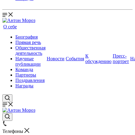
О себе
Биография
Прямая речь
Общественная
деятельность
К
Пресс-
Научные
Новости
События
Н
обсуждению
портрет
публикации
Команда
Партнеры
Поздравления
Награды
Телефоны