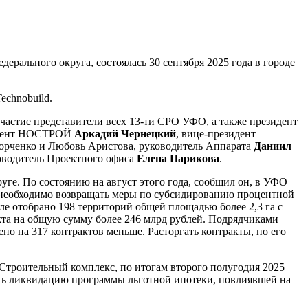
ального округа, состоялась 30 сентября 2025 года в городе
echnobuild.
частие представители всех 13-ти СРО УФО, а также президент
езидент НОСТРОЙ
Аркадий Чернецкий
, вице-президент
ченко и Любовь Аристова, руководитель Аппарата
Даниил
ководитель Проектного офиса
Елена Парикова
.
уге. По состоянию на август этого года, сообщил он, в УФО
то необходимо возвращать меры по субсидированию процентной
ле отобрано 198 территорий общей площадью более 2,3 га с
акта на общую сумму более 246 млрд рублей. Подрядчиками
но на 317 контрактов меньше. Расторгать контракты, по его
Строительный комплекс, по итогам второго полугодия 2025
ать ликвидацию программы льготной ипотеки, повлиявшей на