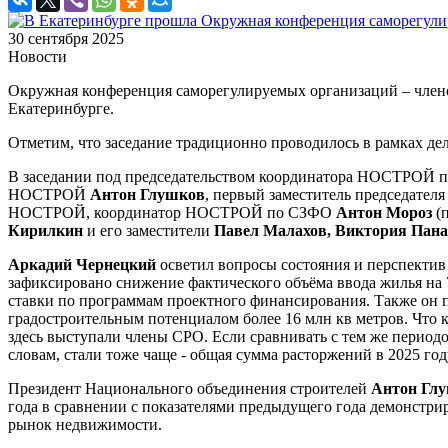
30 сентября 2025
Новости
Окружная конференция саморегулируемых организаций – членов
Екатеринбурге.
Отметим, что заседание традиционно проводилось в рамках д
В заседании под председательством координатора НОСТРОЙ п
НОСТРОЙ
Антон Глушков
, первый заместитель председате
НОСТРОЙ, координатор НОСТРОЙ по СЗФО
Антон Мороз
(
Кирилкин
и его заместители
Павел Малахов, Виктория Пан
Аркадий Чернецкий
осветил вопросы состояния и перспектив 
зафиксировано снижение фактического объёма ввода жилья на 
ставки по программам проектного финансирования. Также он пр
градостроительным потенциалом более 16 млн кв метров. Что 
здесь выступали члены СРО. Если сравнивать с тем же периодом
словам, стали тоже чаще - общая сумма расторжений в 2025 год
Президент Национального объединения строителей
Антон Гл
года в сравнении с показателями предыдущего года демонстри
рынок недвижимости.