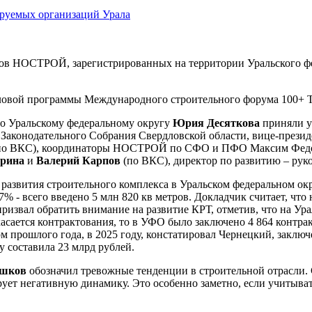
 НОСТРОЙ, зарегистрированных на территории Уральского федер
еловой программы Международного строительного форума 100+ T
о Уральскому федеральному округу
Юрия Десяткова
приняли у
ля Законодательного Собрания Свердловской области, вице-пр
по ВКС), координаторы НОСТРОЙ по СФО и ПФО Максим Федор
арина
и
Валерий Карпов
(по ВКС), директор по развитию – ру
развития строительного комплекса в Уральском федеральном окр
7% - всего введено 5 млн 820 кв метров. Докладчик считает, ч
извал обратить внимание на развитие КРТ, отметив, что на Ура
касается контрактования, то в УФО было заключено 4 864 контр
 прошлого года, в 2025 году, констатировал Чернецкий, заключе
у составила 23 млрд рублей.
ушков
обозначил тревожные тенденции в строительной отрасли. 
рует негативную динамику. Это особенно заметно, если учитыв