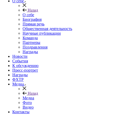
О себе
Назад
О себе
Биография
Прямая речь
Общественная деятельность
Научные публикации
Команда
Партнеры
Поздравления
Награды
Новости
События
К обсуждению
Пресс-портрет
Награды
ФХТР
Медиа
Назад
Медиа
Фото
Видео
Контакты