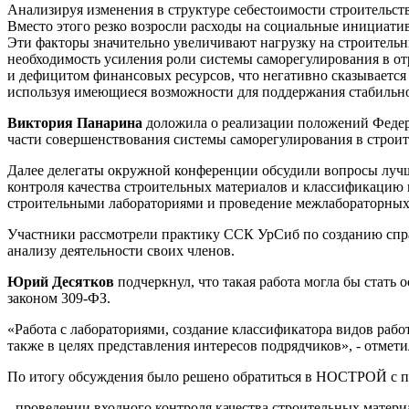
Анализируя изменения в структуре себестоимости строительств
Вместо этого резко возросли расходы на социальные инициати
Эти факторы значительно увеличивают нагрузку на строитель
необходимость усиления роли системы саморегулирования в о
и дефицитом финансовых ресурсов, что негативно сказывается 
используя имеющиеся возможности для поддержания стабильно
Виктория Панарина
доложила о реализации положений Федера
части совершенствования системы саморегулирования в строит
Далее делегаты окружной конференции обсудили вопросы лучши
контроля качества строительных материалов и классификацию 
строительными лабораториями и проведение межлабораторных
Участники рассмотрели практику ССК УрСиб по созданию спра
анализу деятельности своих членов.
Юрий Десятков
подчеркнул, что такая работа могла бы стат
законом 309-ФЗ.
«Работа с лабораториями, создание классификатора видов рабо
также в целях представления интересов подрядчиков», - отм
По итогу обсуждения было решено обратиться в НОСТРОЙ с пр
- проведении входного контроля качества строительных матери