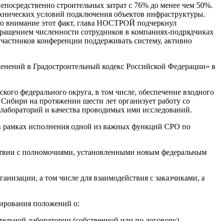
епосредственно строительных затрат с 76% до менее чем 50%.
технических условий подключения объектов инфраструктуры.
 во внимание этот факт, глава НОСТРОЙ подчеркнул
окращением численности сотрудников в компаниях-подрядчиках
 участников конференции поддерживать систему, активно
менений в Градостроительный кодекс Российской Федерации» в
ого федерального округа, в том числе, обеспечение входного
 Сибири на протяжении шести лет организует работу со
лабораторий и качества проводимых ими исследований.
 в рамках исполнения одной из важных функций СРО по
етствии с полномочиями, установленными новым федеральным
анизации, а том числе для взаимодействия с заказчиками, а
лирования положений о:
тельной лаборатории (собственной или по договору),