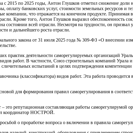
а с 2015 по 2025 годы, Антон Глушков отметил снижение доли н
вы, оплату банковских услуг, стоимости земельных ресурсов и 
ные компании, что отражается на конечном продукте. Принимая
трасли. Кроме того, Антон Глушков выразил обеспокоенность с
на состоянии всей отрасли. Несмотря на трудности, он призвал
сти и дальнейшего роста отрасли.
льного закона от 31 июля 2025 года № 309-ФЗ «О внесении из
ельстве.
х практик деятельности саморегулируемых организаций Уральск
видов работ. В частности, Союз строительных компаний Урала и
 сличительных испытаний в целях подтверждения компетенции 
вочника (классификатора) видов работ. Эта работа проводится
ь основой для формирования правил саморегулирования в соотв
т – это репутационная составляющая работы саморегулирумой орг
етил координатор НОСТРОЙ.
осьбой о проработке вопроса о включении в правила саморегу
алов изделий, конструкций, оборудования с привлечением строи