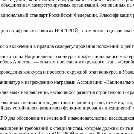
объединением саморегулируемых организаций, основанных на 
Национальный стандарт Российской Федерации. Классификация р
ию о цифровых сервисах НОСТРОЙ, в том числе о цифровом стр
ос о включении в правила саморегулирования положений о рейт
ного этапа Национального конкурса профессионального мастерс
 Любовь Аристова — опытом проведения окружного этапа «Строй
оведения конкурса и провести окружной этап конкурса в Уральс
кандидатур к награждению наградами Ассоциации «Национально
 ключевых направлений, касающихся развития строительной отра
анных специалистов для строительной отрасли, отметив, что,
вой для устойчивого развития и функционирования предприятий 
РО для обоснования изменений в законодательстве, касающихся
 расширение требований к специалистам, которые должны быть в
тальной проработки. Глава НОСТРОЙ призвал СРО к активному 