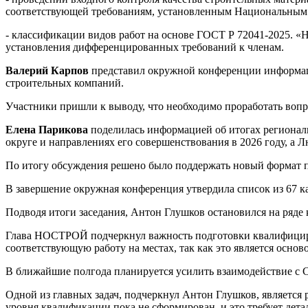
соответствующей требованиям, установленным Национальным 
- классификации видов работ на основе ГОСТ Р 72041-2025. «
установления дифференцированных требований к членам.
Валерий Карпов
представил окружной конференции информац
строительных компаний.
Участники пришли к выводу, что необходимо проработать вопр
Елена Парикова
поделилась информацией об итогах региональ
округе и направлениях его совершенствования в 2026 году, а
По итогу обсуждения решено было поддержать новый формат пр
В завершение окружная конференция утвердила список из 67 
Подводя итоги заседания, Антон Глушков остановился на ряде
Глава НОСТРОЙ подчеркнул важность подготовки квалифициров
соответствующую работу на местах, так как это является осно
В ближайшие полгода планируется усилить взаимодействие с С
Одной из главных задач, подчеркнул Антон Глушков, является
уровня квалификации пока не сформирован, и это требует де