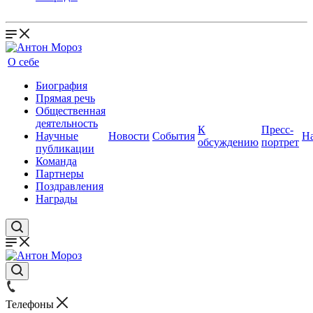
О себе
Биография
Прямая речь
Общественная
деятельность
К
Пресс-
Научные
Новости
События
Н
обсуждению
портрет
публикации
Команда
Партнеры
Поздравления
Награды
Телефоны