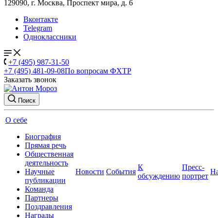
129090, г. Москва, Проспект мира, д. 6
Вконтакте
Telegram
Одноклассники
+7 (495) 987-31-50
+7 (495) 481-09-08
По вопросам ФХТР
Заказать звонок
Поиск
О себе
Биография
Прямая речь
Общественная
деятельность
К
Пресс-
Научные
Новости
События
Н
обсуждению
портрет
публикации
Команда
Партнеры
Поздравления
Награды