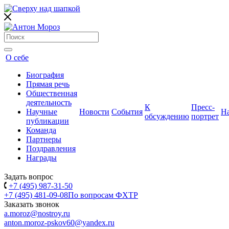
О себе
Биография
Прямая речь
Общественная
деятельность
К
Пресс-
Научные
Новости
События
Н
обсуждению
портрет
публикации
Команда
Партнеры
Поздравления
Награды
Задать вопрос
+7 (495) 987-31-50
+7 (495) 481-09-08
По вопросам ФХТР
Заказать звонок
a.moroz@nostroy.ru
anton.moroz-pskov60@yandex.ru