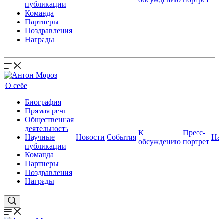
публикации
Команда
Партнеры
Поздравления
Награды
О себе
Биография
Прямая речь
Общественная
деятельность
К
Пресс-
Научные
Новости
События
Н
обсуждению
портрет
публикации
Команда
Партнеры
Поздравления
Награды