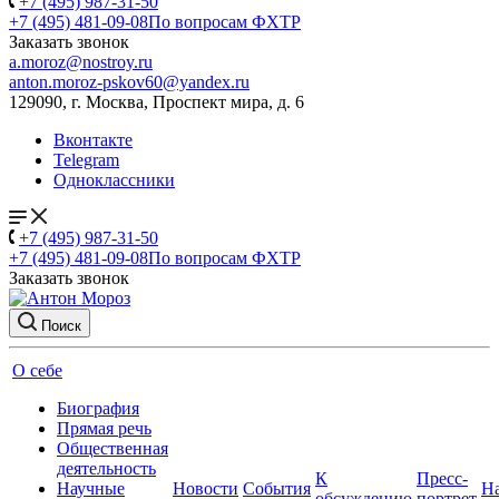
+7 (495) 987-31-50
+7 (495) 481-09-08
По вопросам ФХТР
Заказать звонок
a.moroz@nostroy.ru
anton.moroz-pskov60@yandex.ru
129090, г. Москва, Проспект мира, д. 6
Вконтакте
Telegram
Одноклассники
+7 (495) 987-31-50
+7 (495) 481-09-08
По вопросам ФХТР
Заказать звонок
Поиск
О себе
Биография
Прямая речь
Общественная
деятельность
К
Пресс-
Научные
Новости
События
Н
обсуждению
портрет