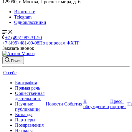
129090, г. Москва, Проспект мира, д. 6
Вконтакте
Telegram
Одноклассники
+7 (495) 987-31-50
+7 (495) 481-09-08
По вопросам ФХТР
Заказать звонок
Поиск
О себе
Биография
Прямая речь
Общественная
деятельность
К
Пресс-
Научные
Новости
События
Н
обсуждению
портрет
публикации
Команда
Партнеры
Поздравления
Награды