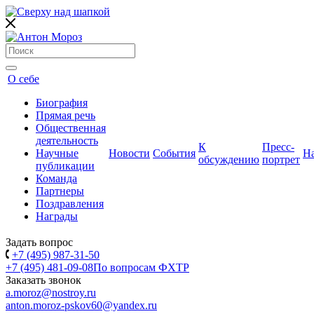
О себе
Биография
Прямая речь
Общественная
деятельность
К
Пресс-
Научные
Новости
События
Н
обсуждению
портрет
публикации
Команда
Партнеры
Поздравления
Награды
Задать вопрос
+7 (495) 987-31-50
+7 (495) 481-09-08
По вопросам ФХТР
Заказать звонок
a.moroz@nostroy.ru
anton.moroz-pskov60@yandex.ru