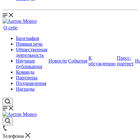
О себе
Биография
Прямая речь
Общественная
деятельность
К
Пресс-
Научные
Новости
События
Н
обсуждению
портрет
публикации
Команда
Партнеры
Поздравления
Награды
Телефоны