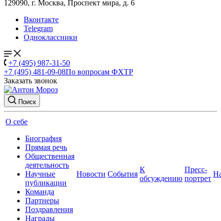
129090, г. Москва, Проспект мира, д. 6
Вконтакте
Telegram
Одноклассники
+7 (495) 987-31-50
+7 (495) 481-09-08
По вопросам ФХТР
Заказать звонок
Поиск
О себе
Биография
Прямая речь
Общественная
деятельность
К
Пресс-
Научные
Новости
События
Н
обсуждению
портрет
публикации
Команда
Партнеры
Поздравления
Награды