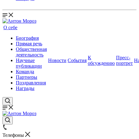
О себе
Биография
Прямая речь
Общественная
деятельность
К
Пресс-
Научные
Новости
События
Н
обсуждению
портрет
публикации
Команда
Партнеры
Поздравления
Награды
Телефоны