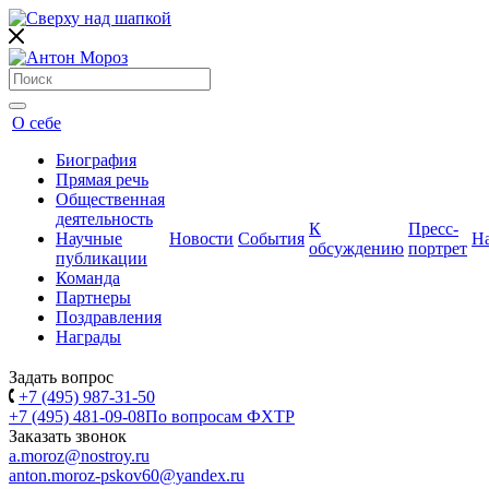
О себе
Биография
Прямая речь
Общественная
деятельность
К
Пресс-
Научные
Новости
События
Н
обсуждению
портрет
публикации
Команда
Партнеры
Поздравления
Награды
Задать вопрос
+7 (495) 987-31-50
+7 (495) 481-09-08
По вопросам ФХТР
Заказать звонок
a.moroz@nostroy.ru
anton.moroz-pskov60@yandex.ru