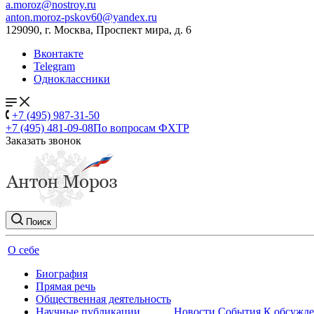
a.moroz@nostroy.ru
anton.moroz-pskov60@yandex.ru
129090, г. Москва, Проспект мира, д. 6
Вконтакте
Telegram
Одноклассники
+7 (495) 987-31-50
+7 (495) 481-09-08
По вопросам ФХТР
Заказать звонок
Поиск
О себе
Биография
Прямая речь
Общественная деятельность
Научные публикации
Новости
События
К обсужд