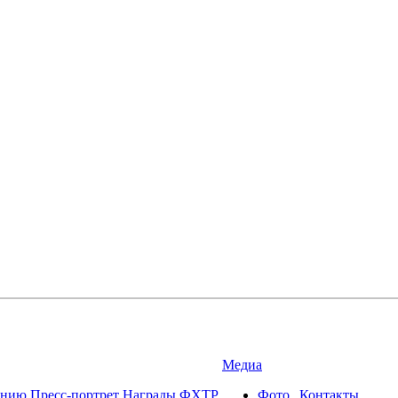
Медиа
ению
Пресс-портрет
Награды
ФХТР
Фото
Контакты