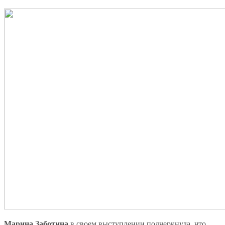
Марина Заботина
в своем выступлении подчеркнула, что