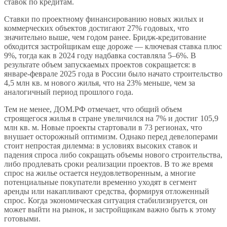
ставок по кредитам.
Ставки по проектному финансированию новых жилых и
коммерческих объектов достигают 27% годовых, что
значительно выше, чем годом ранее. Бридж-кредитование
обходится застройщикам еще дороже — ключевая ставка плюс
9%, тогда как в 2024 году надбавка составляла 5–6%. В
результате объем запускаемых проектов сокращается: в
январе-феврале 2025 года в России было начато строительство
4,5 млн кв. м нового жилья, что на 23% меньше, чем за
аналогичный период прошлого года.
Тем не менее, ДОМ.РФ отмечает, что общий объем
строящегося жилья в стране увеличился на 7% и достиг 105,9
млн кв. м. Новые проекты стартовали в 73 регионах, что
внушает осторожный оптимизм. Однако перед девелоперами
стоит непростая дилемма: в условиях высоких ставок и
падения спроса либо сокращать объемы нового строительства,
либо продлевать сроки реализации проектов. В то же время
спрос на жилье остается неудовлетворенным, а многие
потенциальные покупатели временно уходят в сегмент
аренды или накапливают средства, формируя отложенный
спрос. Когда экономическая ситуация стабилизируется, он
может выйти на рынок, и застройщикам важно быть к этому
готовыми.