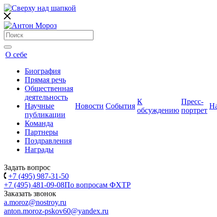
О себе
Биография
Прямая речь
Общественная
деятельность
К
Пресс-
Научные
Новости
События
Н
обсуждению
портрет
публикации
Команда
Партнеры
Поздравления
Награды
Задать вопрос
+7 (495) 987-31-50
+7 (495) 481-09-08
По вопросам ФХТР
Заказать звонок
a.moroz@nostroy.ru
anton.moroz-pskov60@yandex.ru