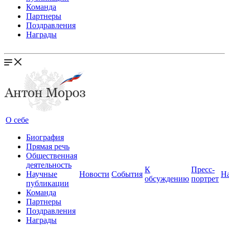
Команда
Партнеры
Поздравления
Награды
О себе
Биография
Прямая речь
Общественная
деятельность
К
Пресс-
Научные
Новости
События
Н
обсуждению
портрет
публикации
Команда
Партнеры
Поздравления
Награды