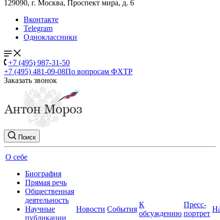
129090, г. Москва, Проспект мира, д. 6
Вконтакте
Telegram
Одноклассники
+7 (495) 987-31-50
+7 (495) 481-09-08
По вопросам ФХТР
Заказать звонок
Поиск
О себе
Биография
Прямая речь
Общественная
деятельность
К
Пресс-
Научные
Новости
События
Н
обсуждению
портрет
публикации