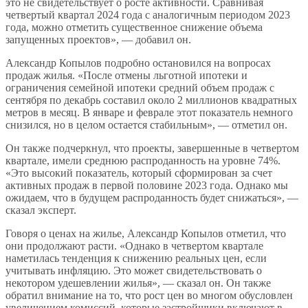
это не свидетельствует о росте активности. Сравнивая
четвертый квартал 2024 года с аналогичным периодом 2023
года, можно отметить существенное снижение объема
запущенных проектов», — добавил он.
Александр Копылов подробно остановился на вопросах
продаж жилья. «После отмены льготной ипотеки и
ограничения семейной ипотеки средний объем продаж с
сентября по декабрь составил около 2 миллионов квадратных
метров в месяц. В январе и феврале этот показатель немного
снизился, но в целом остается стабильным», — отметил он.
Он также подчеркнул, что проекты, завершенные в четвертом
квартале, имели среднюю распроданность на уровне 74%.
«Это высокий показатель, который сформирован за счет
активных продаж в первой половине 2023 года. Однако мы
ожидаем, что в будущем распроданность будет снижаться», —
сказал эксперт.
Говоря о ценах на жилье, Александр Копылов отметил, что
они продолжают расти. «Однако в четвертом квартале
наметилась тенденция к снижению реальных цен, если
учитывать инфляцию. Это может свидетельствовать о
некотором удешевлении жилья», — сказал он. Он также
обратил внимание на то, что рост цен во многом обусловлен
увеличением комиссий, которые застройщики включают в