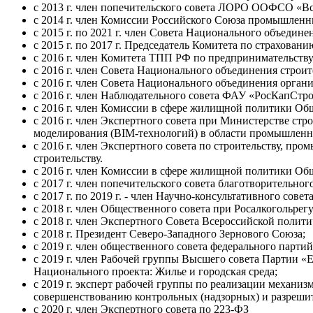
с 2013 г. член попечительского совета ЛОРО ООФСО «Вс
с 2014 г. член Комиссии Российского Союза промышленн
с 2015 г. по 2021 г. член Совета Национального объеди
с 2015 г. по 2017 г. Председатель Комитета по страхо
с 2016 г. член Комитета ТПП РФ по предпринимательству 
c 2016 г. член Совета Национального объединения стро
с 2016 г. член Совета Национального объединения орга
с 2016 г. член Наблюдательного совета ФАУ «РосКапСтро
с 2016 г. член Комиссии в сфере жилищной политики Об
с 2016 г. член Экспертного совета при Министерстве с
моделирования (BIM-технологий) в области промышленно
с 2016 г. член Экспертного совета по строительству, п
строительству.
с 2016 г. член Комиссии в сфере жилищной политики Об
с 2017 г. член попечительского совета благотворительно
с 2017 г. по 2019 г. - член Научно-консультативного совет
с 2018 г. член Общественного совета при Росалкогольрег
с 2018 г. член Экспертного Совета Всероссийской по
с 2018 г. Президент Северо-Западного Зернового Союза;
с 2019 г. член общественного совета федерального па
с 2019 г. член Рабочей группы Высшего совета Партии
Национального проекта: Жилье и городская среда;
с 2019 г. эксперт рабочей группы по реализации механи
совершенствованию контрольных (надзорных) и разреши
с 2020 г. член Экспертного совета по 223-ФЗ