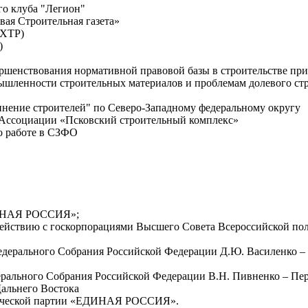
ого клуба "Легион"
вая Строительная газета»
ФХТР)
)
ершенствования нормативной правовой базы в строительстве пр
ромышленности строительных материалов и проблемам долевого с
инение строителей" по Северо-Западному федеральному округу
- Ассоциации «Псковский строительный комплекс»
по работе в СЗФО
ЕДИНАЯ РОССИЯ»;
одействию с госкорпорациями Высшего Совета Всероссийской по
Федерального Собрания Российской Федерации Д.Ю. Василенко –
ерального Собрания Российской Федерации В.Н. Пивненко – Пер
альнего Востока
литической партии «ЕДИНАЯ РОССИЯ».