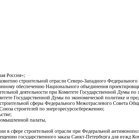
ая Россия»;
развитию строительной отрасли Северо-Западного Федерального 
ационному обеспечению Национального объединения проектировщ
троительной деятельности при Комитете Государственной Думы по
омитете Государственной Думы по экономической политике и пре
ию строительной сферы Федерального Межотраслевого Совета Об
о Союза строителей по энергоресурсосбережению;
ьстве;
промышленной палаты,
нции в сфере строительной отрасли при Федеральной антимонопо
мещению государственного заказа Санкт-Петербурга для нужд Ком