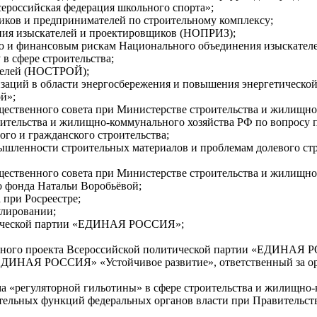
ероссийская федерация школьного спорта»;
иков и предпринимателей по строительному комплексу;
нения изыскателей и проектировщиков (НОПРИЗ);
ванию и финансовым рискам Национального объединения изыскат
в сфере строительства;
ителей (НОСТРОЙ);
низаций в области энергосбережения и повышения энергетическо
й»;
щественного совета при Министерстве строительства и жилищно
троительства и жилищно-коммунального хозяйства РФ по вопрос
го и гражданского строительства;
ромышленности строительных материалов и проблемам долевого с
щественного совета при Министерстве строительства и жилищно
го фонда Натальи Воробьёвой;
а при Росреестре;
улировании;
литической партии «ЕДИНАЯ РОССИЯ»;
ртийного проекта Всероссийской политической партии «ЕДИНАЯ
 «ЕДИНАЯ РОССИЯ» «Устойчивое развитие», ответственный за о
зма «регуляторной гильотины» в сфере строительства и жилищно
тельных функций федеральных органов власти при Правительс