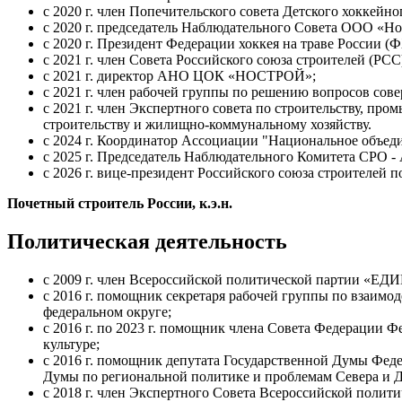
c 2020 г. член Попечительского совета Детского хоккейн
с 2020 г. председатель Наблюдательного Совета ООО «Но
с 2020 г. Президент Федерации хоккея на траве России (
с 2021 г. член Совета Российского союза строителей (РСС
с 2021 г. директор АНО ЦОК «НОСТРОЙ»;
с 2021 г. член рабочей группы по решению вопросов сов
с 2021 г. член Экспертного совета по строительству, п
строительству и жилищно-коммунальному хозяйству.
с 2024 г. Координатор Ассоциации "Национальное объед
с 2025 г. Председатель Наблюдательного Комитета СРО 
с 2026 г. вице-президент Российского союза строителей 
Почетный строитель России, к.э.н.
Политическая деятельность
с 2009 г. член Всероссийской политической партии «
с 2016 г. помощник секретаря рабочей группы по взаим
федеральном округе;
с 2016 г. по 2023 г. помощник члена Совета Федерации 
культуре;
с 2016 г. помощник депутата Государственной Думы Фед
Думы по региональной политике и проблемам Севера и Д
с 2018 г. член Экспертного Совета Всероссийской по