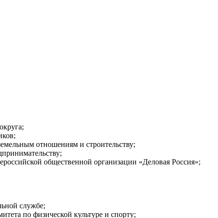
округа;
иков;
 земельным отношениям и строительству;
дпринимательству;
щероссийской общественной организации «Деловая Россия»;
льной службе;
итета по физической культуре и спорту;