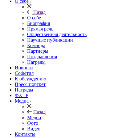
О себе
Назад
О себе
Биография
Прямая речь
Общественная деятельность
Научные публикации
Команда
Партнеры
Поздравления
Награды
Новости
События
К обсуждению
Пресс-портрет
Награды
ФХТР
Медиа
Назад
Медиа
Фото
Видео
Контакты