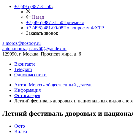
+7 (495) 987-31-50
Назад
+7 (495) 987-31-50
Приемная
+7 (495) 481-09-08
По вопросам ФХТР
Заказать звонок
a.moroz@nostroy.ru
anton.moroz-pskov60@yandex.ru
129090, г. Москва, Проспект мира, д. 6
Вконтакте
Telegram
Одноклассники
Антон Мороз - общественный деятель
Информация
Фотогалерея
Летний фестиваль дворовых и национальных видов спор
Летний фестиваль дворовых и национа
Фото
Видео