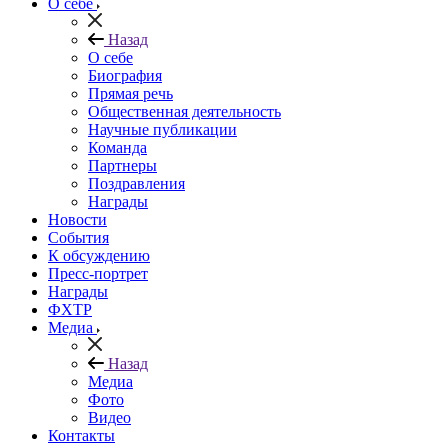
О себе
Назад
О себе
Биография
Прямая речь
Общественная деятельность
Научные публикации
Команда
Партнеры
Поздравления
Награды
Новости
События
К обсуждению
Пресс-портрет
Награды
ФХТР
Медиа
Назад
Медиа
Фото
Видео
Контакты