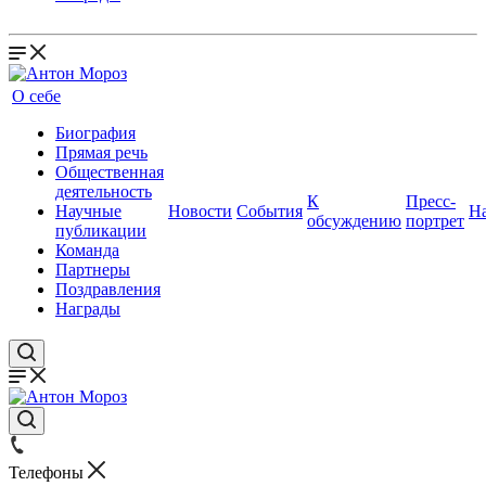
О себе
Биография
Прямая речь
Общественная
деятельность
К
Пресс-
Научные
Новости
События
Н
обсуждению
портрет
публикации
Команда
Партнеры
Поздравления
Награды
Телефоны