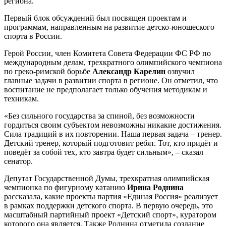
региона.
Первый блок обсуждений был посвящен проектам и
программам, направленным на развитие детско-юношеского
спорта в России.
Герой России, член Комитета Совета Федерации ФС РФ по
международным делам, трехкратного олимпийского чемпиона
по греко-римской борьбе
Александр Карелин
озвучил
главные задачи в развитии спорта в регионе. Он отметил, что
воспитание не предполагает только обучения методикам и
техникам.
«Без сильного государства за спиной, без возможности
гордиться своим субъектом невозможны никакие достижения.
Сила традиций в их повторении. Наша первая задача – тренер.
Детский тренер, который подготовит ребят. Тот, кто придёт и
поведёт за собой тех, кто завтра будет сильным», – сказал
сенатор.
Депутат Государственной Думы, трехкратная олимпийская
чемпионка по фигурному катанию
Ирина Роднина
рассказала, какие проекты партия «Единая Россия» реализует
в рамках поддержки детского спорта. В первую очередь, это
масштабный партийный проект «Детский спорт», куратором
которого она является. Также Роднина отметила создание