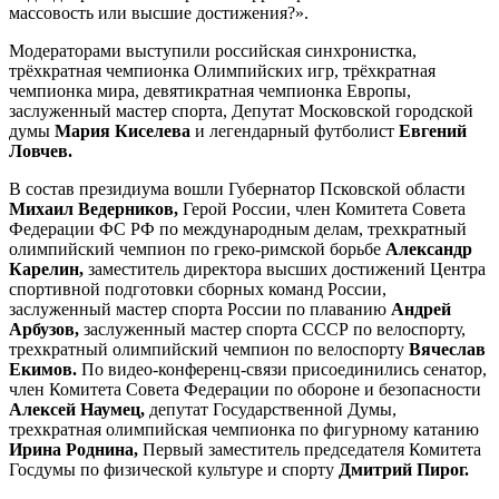
массовость или высшие достижения?».
Модераторами выступили российская синхронистка,
трёхкратная чемпионка Олимпийских игр, трёхкратная
чемпионка мира, девятикратная чемпионка Европы,
заслуженный мастер спорта, Депутат Московской городской
думы
Мария Киселева
и легендарный футболист
Евгений
Ловчев.
В состав президиума вошли Губернатор Псковской области
Михаил Ведерников,
Герой России, член Комитета Совета
Федерации ФС РФ по международным делам, трехкратный
олимпийский чемпион по греко-римской борьбе
Александр
Карелин,
заместитель директора высших достижений Центра
спортивной подготовки сборных команд России,
заслуженный мастер спорта России по плаванию
Андрей
Арбузов,
заслуженный мастер спорта СССР по велоспорту,
трехкратный олимпийский чемпион по велоспорту
Вячеслав
Екимов.
По видео-конференц-связи присоединились сенатор,
член Комитета Совета Федерации по обороне и безопасности
Алексей Наумец,
депутат Государственной Думы,
трехкратная олимпийская чемпионка по фигурному катанию
Ирина Роднина,
Первый заместитель председателя Комитета
Госдумы по физической культуре и спорту
Дмитрий Пирог.