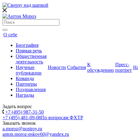
О себе
Биография
Прямая речь
Общественная
деятельность
К
Пресс-
Научные
Новости
События
Н
обсуждению
портрет
публикации
Команда
Партнеры
Поздравления
Награды
Задать вопрос
+7 (495) 987-31-50
+7 (495) 481-09-08
По вопросам ФХТР
Заказать звонок
a.moroz@nostroy.ru
anton.moroz-pskov60@yandex.ru