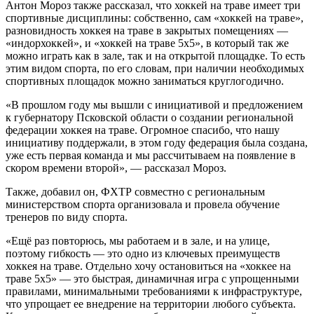
Антон Мороз также рассказал, что хоккей на траве имеет три
спортивные дисциплины: собственно, сам «хоккей на траве»,
разновидность хоккея на траве в закрытых помещениях —
«индорхоккей», и «хоккей на траве 5х5», в который так же
можно играть как в зале, так и на открытой площадке. То есть
этим видом спорта, по его словам, при наличии необходимых
спортивных площадок можно заниматься круглогодично.
«В прошлом году мы вышли с инициативой и предложением
к губернатору Псковской области о создании региональной
федерации хоккея на траве. Огромное спасибо, что нашу
инициативу поддержали, в этом году федерация была создана,
уже есть первая команда и мы рассчитываем на появление в
скором времени второй», — рассказал Мороз.
Также, добавил он, ФХТР совместно с региональным
министерством спорта организовала и провела обучение
тренеров по виду спорта.
«Ещё раз повторюсь, мы работаем и в зале, и на улице,
поэтому гибкость — это одно из ключевых преимуществ
хоккея на траве. Отдельно хочу остановиться на «хоккее на
траве 5х5» — это быстрая, динамичная игра с упрощенными
правилами, минимальными требованиями к инфраструктуре,
что упрощает ее внедрение на территории любого субъекта.