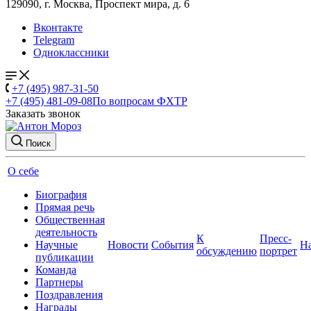
129090, г. Москва, Проспект мира, д. 6
Вконтакте
Telegram
Одноклассники
+7 (495) 987-31-50
+7 (495) 481-09-08
По вопросам ФХТР
Заказать звонок
Поиск
О себе
Биография
Прямая речь
Общественная
деятельность
К
Пресс-
Научные
Новости
События
Н
обсуждению
портрет
публикации
Команда
Партнеры
Поздравления
Награды