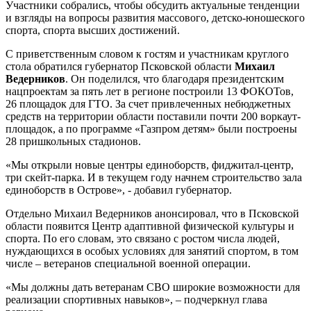
Участники собрались, чтобы обсудить актуальные тенденции
и взгляды на вопросы развития массового, детско-юношеского
спорта, спорта высших достижений.
С приветственным словом к гостям и участникам круглого
стола обратился губернатор Псковской области
Михаил
Ведерников
. Он поделился, что благодаря президентским
нацпроектам за пять лет в регионе построили 13 ФОКОТов,
26 площадок для ГТО. За счет привлеченных небюджетных
средств на территории области поставили почти 200 воркаут-
площадок, а по программе «Газпром детям» были построены
28 пришкольных стадионов.
«Мы открыли новые центры единоборств, фиджитал-центр,
три скейт-парка. И в текущем году начнем строительство зала
единоборств в Острове», - добавил губернатор.
Отдельно Михаил Ведерников анонсировал, что в Псковской
области появится Центр адаптивной физической культуры и
спорта. По его словам, это связано с ростом числа людей,
нуждающихся в особых условиях для занятий спортом, в том
числе – ветеранов специальной военной операции.
«Мы должны дать ветеранам СВО широкие возможности для
реализации спортивных навыков», – подчеркнул глава