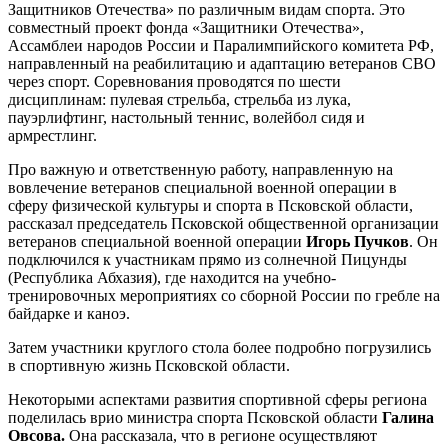
Защитников Отечества» по различным видам спорта. Это
совместный проект фонда «Защитники Отечества»,
Ассамблеи народов России и Паралимпийского комитета РФ,
направленный на реабилитацию и адаптацию ветеранов СВО
через спорт. Соревнования проводятся по шести
дисциплинам: пулевая стрельба, стрельба из лука,
пауэрлифтинг, настольный теннис, волейбол сидя и
армрестлинг.
Про важную и ответственную работу, направленную на
вовлечение ветеранов специальной военной операции в
сферу физической культуры и спорта в Псковской области,
рассказал председатель Псковской общественной организации
ветеранов специальной военной операции
Игорь Пучков
. Он
подключился к участникам прямо из солнечной Пицунды
(Республика Абхазия), где находится на учебно-
тренировочных мероприятиях со сборной России по гребле на
байдарке и каноэ.
Затем участники круглого стола более подробно погрузились
в спортивную жизнь Псковской области.
Некоторыми аспектами развития спортивной сферы региона
поделилась врио министра спорта Псковской области
Галина
Овсова.
Она рассказала, что в регионе осуществляют