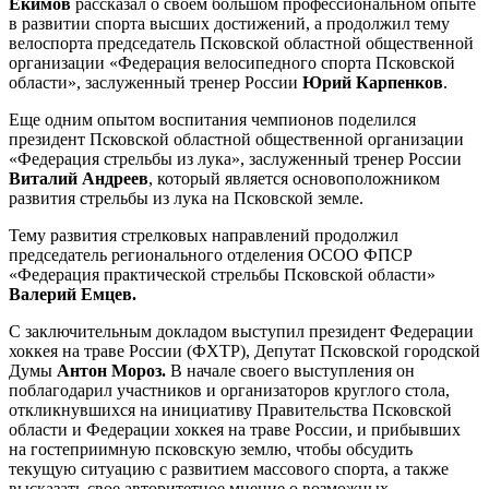
Екимов
рассказал о своем большом профессиональном опыте
в развитии спорта высших достижений, а продолжил тему
велоспорта председатель Псковской областной общественной
организации «Федерация велосипедного спорта Псковской
области», заслуженный тренер России
Юрий Карпенков
.
Еще одним опытом воспитания чемпионов поделился
президент Псковской областной общественной организации
«Федерация стрельбы из лука», заслуженный тренер России
Виталий Андреев
, который является основоположником
развития стрельбы из лука на Псковской земле.
Тему развития стрелковых направлений продолжил
председатель регионального отделения ОСОО ФПСР
«Федерация практической стрельбы Псковской области»
Валерий Емцев.
С заключительным докладом выступил президент Федерации
хоккея на траве России (ФХТР), Депутат Псковской городской
Думы
Антон Мороз.
В начале своего выступления он
поблагодарил участников и организаторов круглого стола,
откликнувшихся на инициативу Правительства Псковской
области и Федерации хоккея на траве России, и прибывших
на гостеприимную псковскую землю, чтобы обсудить
текущую ситуацию с развитием массового спорта, а также
высказать свое авторитетное мнение о возможных