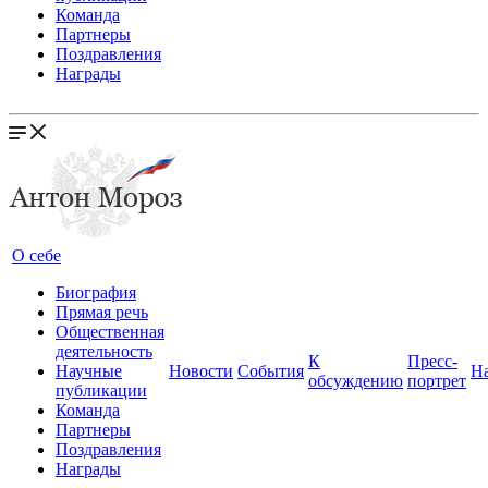
Команда
Партнеры
Поздравления
Награды
О себе
Биография
Прямая речь
Общественная
деятельность
К
Пресс-
Научные
Новости
События
Н
обсуждению
портрет
публикации
Команда
Партнеры
Поздравления
Награды