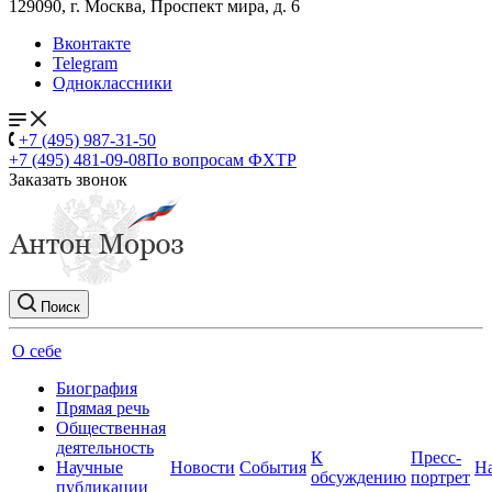
129090, г. Москва, Проспект мира, д. 6
Вконтакте
Telegram
Одноклассники
+7 (495) 987-31-50
+7 (495) 481-09-08
По вопросам ФХТР
Заказать звонок
Поиск
О себе
Биография
Прямая речь
Общественная
деятельность
К
Пресс-
Научные
Новости
События
Н
обсуждению
портрет
публикации