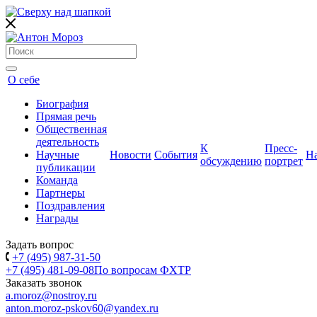
О себе
Биография
Прямая речь
Общественная
деятельность
К
Пресс-
Научные
Новости
События
Н
обсуждению
портрет
публикации
Команда
Партнеры
Поздравления
Награды
Задать вопрос
+7 (495) 987-31-50
+7 (495) 481-09-08
По вопросам ФХТР
Заказать звонок
a.moroz@nostroy.ru
anton.moroz-pskov60@yandex.ru