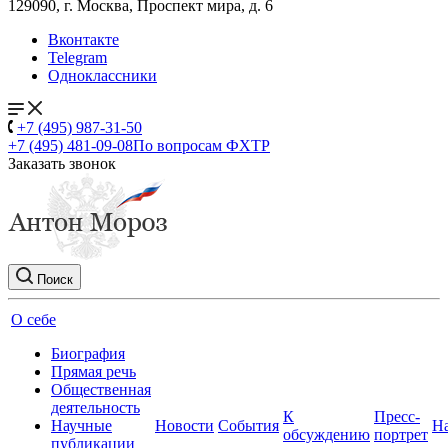
129090, г. Москва, Проспект мира, д. 6
Вконтакте
Telegram
Одноклассники
+7 (495) 987-31-50
+7 (495) 481-09-08
По вопросам ФХТР
Заказать звонок
Поиск
О себе
Биография
Прямая речь
Общественная
деятельность
К
Пресс-
Научные
Новости
События
Н
обсуждению
портрет
публикации