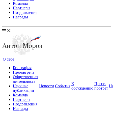
Команда
Партнеры
Поздравления
Награды
О себе
Биография
Прямая речь
Общественная
деятельность
К
Пресс-
Научные
Новости
События
Н
обсуждению
портрет
публикации
Команда
Партнеры
Поздравления
Награды