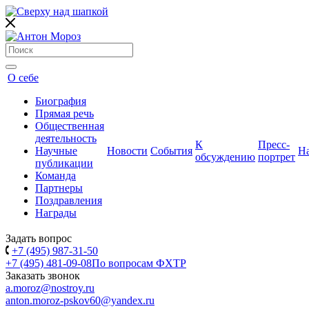
О себе
Биография
Прямая речь
Общественная
деятельность
К
Пресс-
Научные
Новости
События
Н
обсуждению
портрет
публикации
Команда
Партнеры
Поздравления
Награды
Задать вопрос
+7 (495) 987-31-50
+7 (495) 481-09-08
По вопросам ФХТР
Заказать звонок
a.moroz@nostroy.ru
anton.moroz-pskov60@yandex.ru