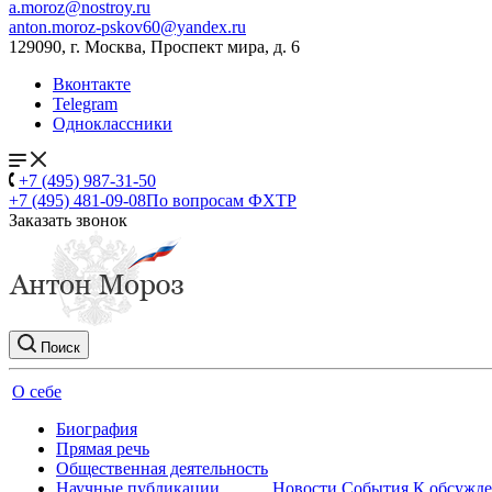
a.moroz@nostroy.ru
anton.moroz-pskov60@yandex.ru
129090, г. Москва, Проспект мира, д. 6
Вконтакте
Telegram
Одноклассники
+7 (495) 987-31-50
+7 (495) 481-09-08
По вопросам ФХТР
Заказать звонок
Поиск
О себе
Биография
Прямая речь
Общественная деятельность
Научные публикации
Новости
События
К обсужд