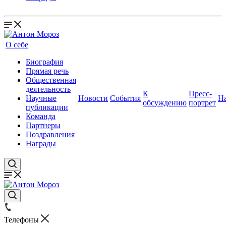
О себе
Биография
Прямая речь
Общественная
деятельность
К
Пресс-
Научные
Новости
События
Н
обсуждению
портрет
публикации
Команда
Партнеры
Поздравления
Награды
Телефоны