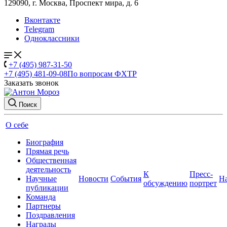
129090, г. Москва, Проспект мира, д. 6
Вконтакте
Telegram
Одноклассники
+7 (495) 987-31-50
+7 (495) 481-09-08
По вопросам ФХТР
Заказать звонок
Поиск
О себе
Биография
Прямая речь
Общественная
деятельность
К
Пресс-
Научные
Новости
События
Н
обсуждению
портрет
публикации
Команда
Партнеры
Поздравления
Награды