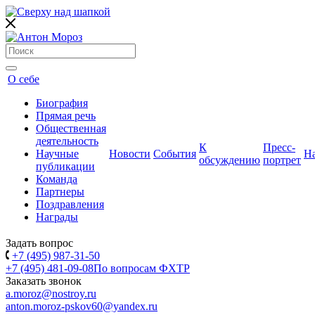
О себе
Биография
Прямая речь
Общественная
деятельность
К
Пресс-
Научные
Новости
События
Н
обсуждению
портрет
публикации
Команда
Партнеры
Поздравления
Награды
Задать вопрос
+7 (495) 987-31-50
+7 (495) 481-09-08
По вопросам ФХТР
Заказать звонок
a.moroz@nostroy.ru
anton.moroz-pskov60@yandex.ru