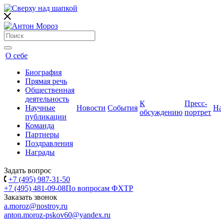
О себе
Биография
Прямая речь
Общественная
деятельность
К
Пресс-
Научные
Новости
События
Н
обсуждению
портрет
публикации
Команда
Партнеры
Поздравления
Награды
Задать вопрос
+7 (495) 987-31-50
+7 (495) 481-09-08
По вопросам ФХТР
Заказать звонок
a.moroz@nostroy.ru
anton.moroz-pskov60@yandex.ru