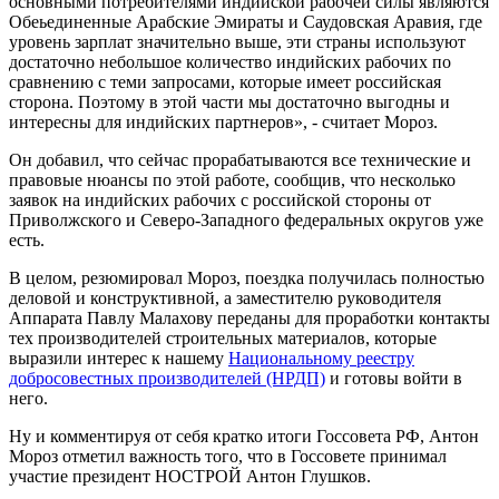
основными потребителями индийской рабочей силы являются
Обеьединенные Арабские Эмираты и Саудовская Аравия, где
уровень зарплат значительно выше, эти страны используют
достаточно небольшое количество индийских рабочих по
сравнению с теми запросами, которые имеет российская
сторона. Поэтому в этой части мы достаточно выгодны и
интересны для индийских партнеров», - считает Мороз.
Он добавил, что сейчас прорабатываются все технические и
правовые нюансы по этой работе, сообщив, что несколько
заявок на индийских рабочих с российской стороны от
Приволжского и Северо-Западного федеральных округов уже
есть.
В целом, резюмировал Мороз, поездка получилась полностью
деловой и конструктивной, а заместителю руководителя
Аппарата Павлу Малахову переданы для проработки контакты
тех производителей строительных материалов, которые
выразили интерес к нашему
Национальному реестру
добросовестных производителей (НРДП)
и готовы войти в
него.
Ну и комментируя от себя кратко итоги Госсовета РФ, Антон
Мороз отметил важность того, что в Госсовете принимал
участие президент НОСТРОЙ Антон Глушков.