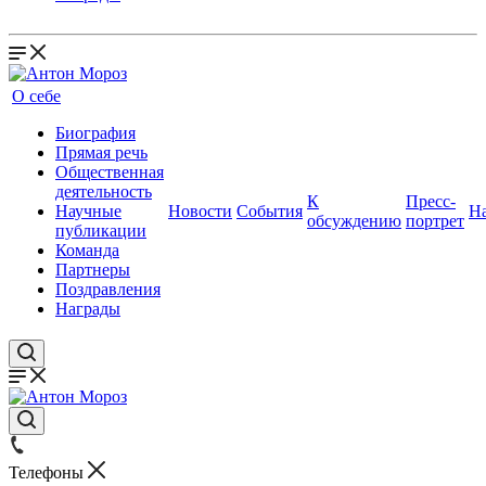
О себе
Биография
Прямая речь
Общественная
деятельность
К
Пресс-
Научные
Новости
События
Н
обсуждению
портрет
публикации
Команда
Партнеры
Поздравления
Награды
Телефоны