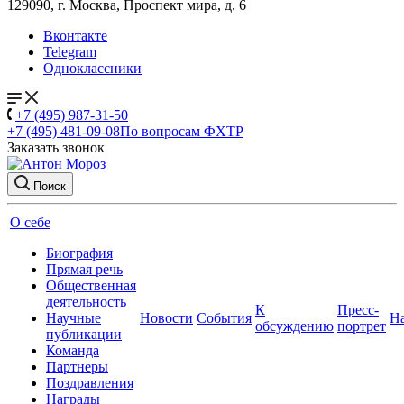
129090, г. Москва, Проспект мира, д. 6
Вконтакте
Telegram
Одноклассники
+7 (495) 987-31-50
+7 (495) 481-09-08
По вопросам ФХТР
Заказать звонок
Поиск
О себе
Биография
Прямая речь
Общественная
деятельность
К
Пресс-
Научные
Новости
События
Н
обсуждению
портрет
публикации
Команда
Партнеры
Поздравления
Награды