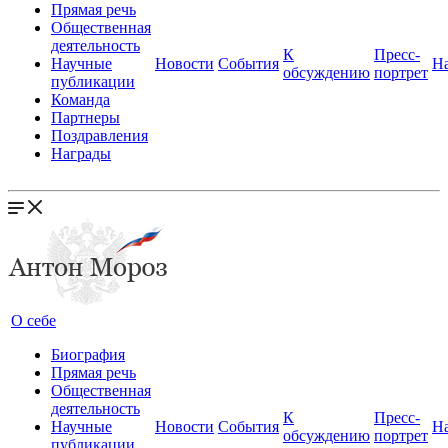
Прямая речь
Общественная
деятельность
К
Пресс-
Научные
Новости
События
Н
обсуждению
портрет
публикации
Команда
Партнеры
Поздравления
Награды
О себе
Биография
Прямая речь
Общественная
деятельность
К
Пресс-
Научные
Новости
События
Н
обсуждению
портрет
публикации