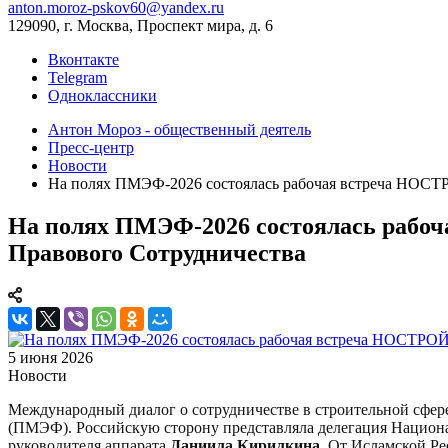
anton.moroz-pskov60@yandex.ru
129090, г. Москва, Проспект мира, д. 6
Вконтакте
Telegram
Одноклассники
Антон Мороз - общественный деятель
Пресс-центр
Новости
На полях ПМЭФ-2026 состоялась рабочая встреча НОСТР
На полях ПМЭФ-2026 состоялась рабоч
Правового Сотрудничества
5 июня 2026
Новости
Международный диалог о сотрудничестве в строительной сфер
(ПМЭФ). Российскую сторону представляла делегация Национ
руководителя аппарата
Даниила Кирилкина
. От Исламской Р