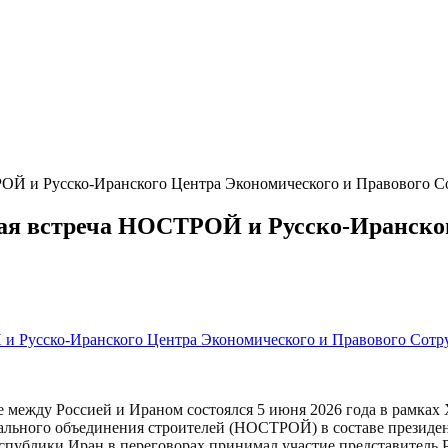
ОЙ и Русско-Иранского Центра Экономического и Правового С
ая встреча НОСТРОЙ и Русско-Иранско
е между Россией и Ираном состоялся 5 июня 2026 года в рамка
ального объединения строителей (НОСТРОЙ) в составе президе
еспублики Иран в переговорах принимал участие представитель