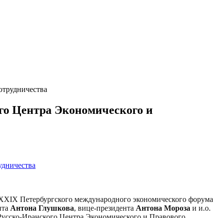
отрудничества
го Центра Экономического и
х XXIX Петербургского международного экономического форума
нта
Антона Глушкова
, вице-президента
Антона Мороза
и и.о.
 Русско-Иранского Центра Экономического и Правового