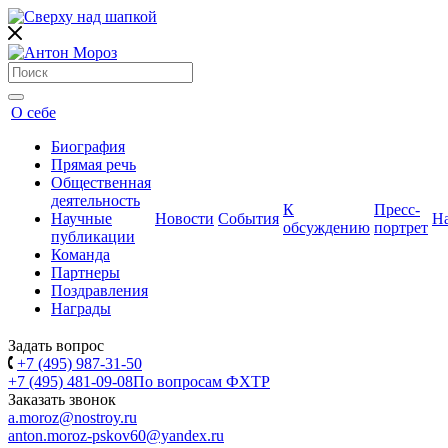
О себе
Биография
Прямая речь
Общественная
деятельность
К
Пресс-
Научные
Новости
События
Н
обсуждению
портрет
публикации
Команда
Партнеры
Поздравления
Награды
Задать вопрос
+7 (495) 987-31-50
+7 (495) 481-09-08
По вопросам ФХТР
Заказать звонок
a.moroz@nostroy.ru
anton.moroz-pskov60@yandex.ru