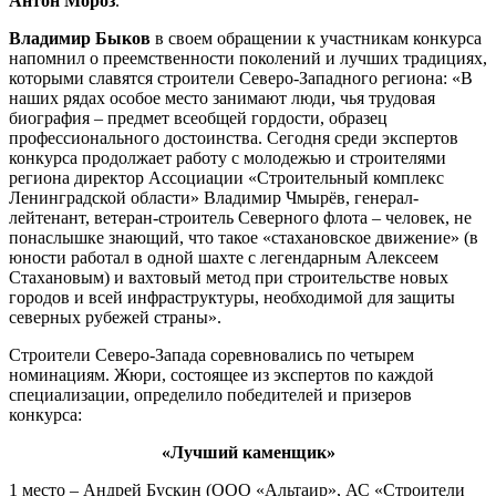
Антон Мороз
.
Владимир Быков
в своем обращении к участникам конкурса
напомнил о преемственности поколений и лучших традициях,
которыми славятся строители Северо-Западного региона: «В
наших рядах особое место занимают люди, чья трудовая
биография – предмет всеобщей гордости, образец
профессионального достоинства. Сегодня среди экспертов
конкурса продолжает работу с молодежью и строителями
региона директор Ассоциации «Строительный комплекс
Ленинградской области» Владимир Чмырёв, генерал-
лейтенант, ветеран-строитель Северного флота – человек, не
понаслышке знающий, что такое «стахановское движение» (в
юности работал в одной шахте с легендарным Алексеем
Стахановым) и вахтовый метод при строительстве новых
городов и всей инфраструктуры, необходимой для защиты
северных рубежей страны».
Строители Северо-Запада соревновались по четырем
номинациям. Жюри, состоящее из экспертов по каждой
специализации, определило победителей и призеров
конкурса:
«Лучший каменщик»
1 место – Андрей Бускин (ООО «Альтаир», АС «Строители