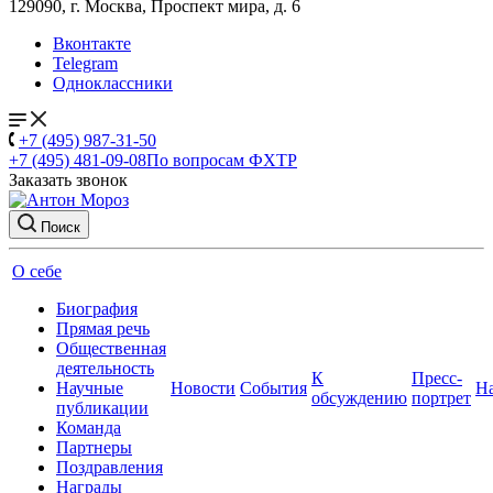
129090, г. Москва, Проспект мира, д. 6
Вконтакте
Telegram
Одноклассники
+7 (495) 987-31-50
+7 (495) 481-09-08
По вопросам ФХТР
Заказать звонок
Поиск
О себе
Биография
Прямая речь
Общественная
деятельность
К
Пресс-
Научные
Новости
События
Н
обсуждению
портрет
публикации
Команда
Партнеры
Поздравления
Награды