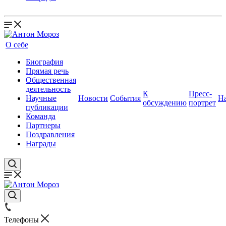
О себе
Биография
Прямая речь
Общественная
деятельность
К
Пресс-
Научные
Новости
События
Н
обсуждению
портрет
публикации
Команда
Партнеры
Поздравления
Награды
Телефоны