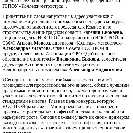
одного из лучших в регионе отраслевых учреждений СПб
ГБПОУ «Колледж метростроя».
Приветствия и слова напутствия в адрес участников с
пожеланиями успешного прохождения всех туров конкурса
прозвучали от заместителя председателя Комитета по
строительству Ленинградской области
Евгения Енокаева
,
вице-президента НОСТРОЙ и координатора НОСТРОЙ по
СЗФО
Антона Мороза
, директора «Колледжа метростроя»
Александра Филатова
, члена Совета НОСТРОЙ и
председателя Совета Ассоциации СРО «Добровольное
объединение строителей»
Владимира Быкова
, заместителя
директора Ассоциации строителей «Строители
железнодорожных комплексов»
Александра Евдокимова
.
«Сегодня наш конкурс «Строймастер» стал огромной
площадкой для профессионального диалога, обмена лучшими
практиками и демонстрации того, как мастерство каждого
участника сочетается с новейшими технологиями и строгими
стандартами качества. Главная цель конкурса, которую
НОСТРОЙ разделяет с Минстроем России, – повышение
престижа строительных профессий и создание условий для
карьерного роста. Сегодня каждый участник своим примером
наглядно доказывает: строитель – это профессия, которой
можно гордиться» – отметил в своем приветственном слове