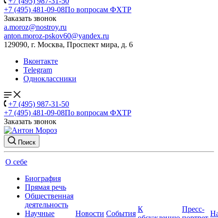
+7 (495) 987-31-50
+7 (495) 481-09-08
По вопросам ФХТР
Заказать звонок
a.moroz@nostroy.ru
anton.moroz-pskov60@yandex.ru
129090, г. Москва, Проспект мира, д. 6
Вконтакте
Telegram
Одноклассники
+7 (495) 987-31-50
+7 (495) 481-09-08
По вопросам ФХТР
Заказать звонок
Поиск
О себе
Биография
Прямая речь
Общественная
деятельность
К
Пресс-
Научные
Новости
События
Н
обсуждению
портрет