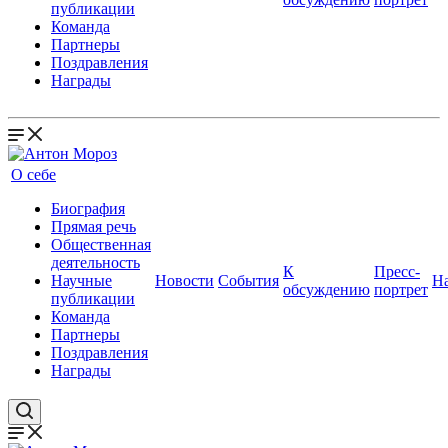
публикации
Команда
Партнеры
Поздравления
Награды
О себе
Биография
Прямая речь
Общественная
деятельность
К
Пресс-
Научные
Новости
События
Н
обсуждению
портрет
публикации
Команда
Партнеры
Поздравления
Награды