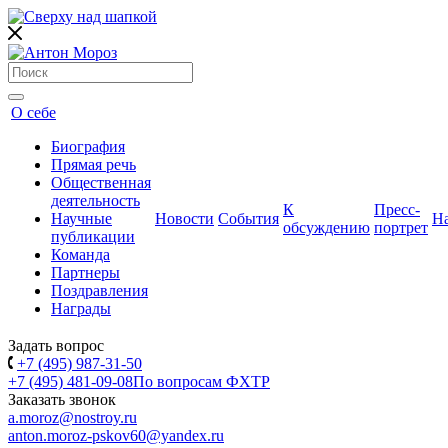
О себе
Биография
Прямая речь
Общественная
деятельность
К
Пресс-
Научные
Новости
События
Н
обсуждению
портрет
публикации
Команда
Партнеры
Поздравления
Награды
Задать вопрос
+7 (495) 987-31-50
+7 (495) 481-09-08
По вопросам ФХТР
Заказать звонок
a.moroz@nostroy.ru
anton.moroz-pskov60@yandex.ru