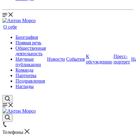
О себе
Биография
Прямая речь
Общественная
деятельность
К
Пресс-
Научные
Новости
События
Н
обсуждению
портрет
публикации
Команда
Партнеры
Поздравления
Награды
Телефоны