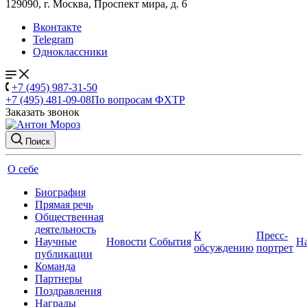
129090, г. Москва, Проспект мира, д. 6
Вконтакте
Telegram
Одноклассники
+7 (495) 987-31-50
+7 (495) 481-09-08
По вопросам ФХТР
Заказать звонок
Поиск
О себе
Биография
Прямая речь
Общественная
деятельность
К
Пресс-
Научные
Новости
События
Н
обсуждению
портрет
публикации
Команда
Партнеры
Поздравления
Награды