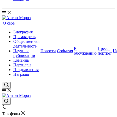
О себе
Биография
Прямая речь
Общественная
деятельность
К
Пресс-
Научные
Новости
События
Н
обсуждению
портрет
публикации
Команда
Партнеры
Поздравления
Награды
Телефоны