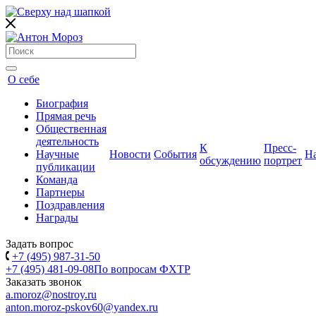
О себе
Биография
Прямая речь
Общественная
деятельность
К
Пресс-
Научные
Новости
События
Н
обсуждению
портрет
публикации
Команда
Партнеры
Поздравления
Награды
Задать вопрос
+7 (495) 987-31-50
+7 (495) 481-09-08
По вопросам ФХТР
Заказать звонок
a.moroz@nostroy.ru
anton.moroz-pskov60@yandex.ru