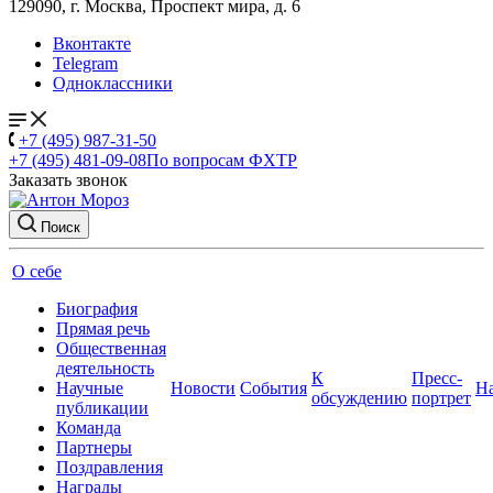
129090, г. Москва, Проспект мира, д. 6
Вконтакте
Telegram
Одноклассники
+7 (495) 987-31-50
+7 (495) 481-09-08
По вопросам ФХТР
Заказать звонок
Поиск
О себе
Биография
Прямая речь
Общественная
деятельность
К
Пресс-
Научные
Новости
События
Н
обсуждению
портрет
публикации
Команда
Партнеры
Поздравления
Награды