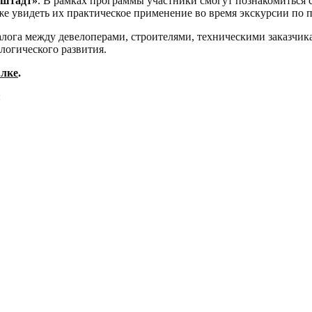
нштадт»
. В рамках программы участники смогут познакомиться
же увидеть их практическое применение во время экскурсии по 
алога между девелоперами, строителями, техническими заказчи
логического развития.
ылке
.
: