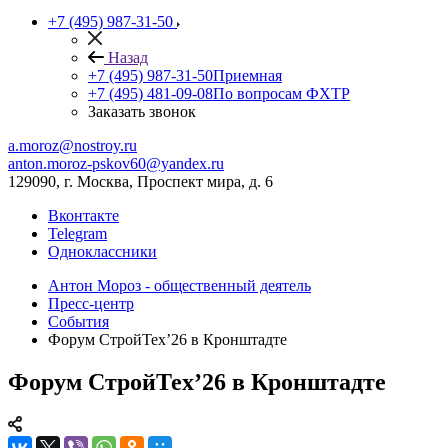
+7 (495) 987-31-50
Назад
+7 (495) 987-31-50
Приемная
+7 (495) 481-09-08
По вопросам ФХТР
Заказать звонок
a.moroz@nostroy.ru
anton.moroz-pskov60@yandex.ru
129090, г. Москва, Проспект мира, д. 6
Вконтакте
Telegram
Одноклассники
Антон Мороз - общественный деятель
Пресс-центр
События
Форум СтройТех’26 в Кронштадте
Форум СтройТех’26 в Кронштадте