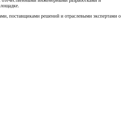
 с отечественными инженерными разработками и
площадке.
ками, поставщиками решений и отраслевыми экспертами о