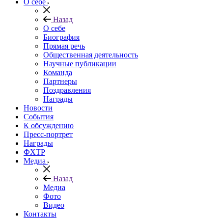
О себе
Назад
О себе
Биография
Прямая речь
Общественная деятельность
Научные публикации
Команда
Партнеры
Поздравления
Награды
Новости
События
К обсуждению
Пресс-портрет
Награды
ФХТР
Медиа
Назад
Медиа
Фото
Видео
Контакты